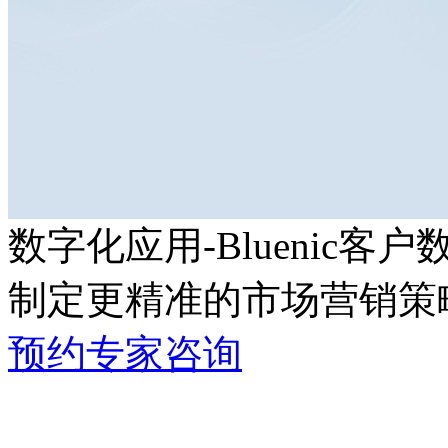
数字化应用-Bluenic客
制定更精准的市场营销策
预约专家咨询