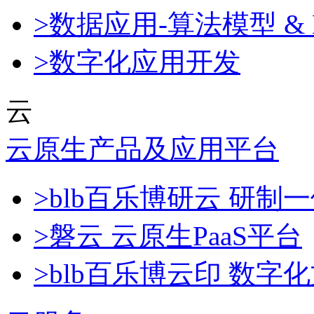
>数据应用-算法模型 & 
>数字化应用开发
云
云原生产品及应用平台
>blb百乐博研云 研
>磐云 云原生PaaS平台
>blb百乐博云印 数字