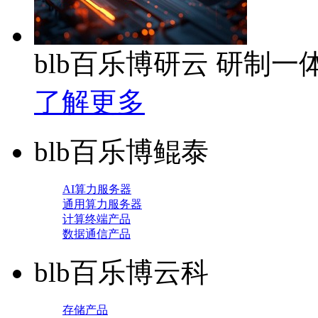
blb百乐博研云 研制
了解更多
blb百乐博鲲泰
AI算力服务器
通用算力服务器
计算终端产品
数据通信产品
blb百乐博云科
存储产品