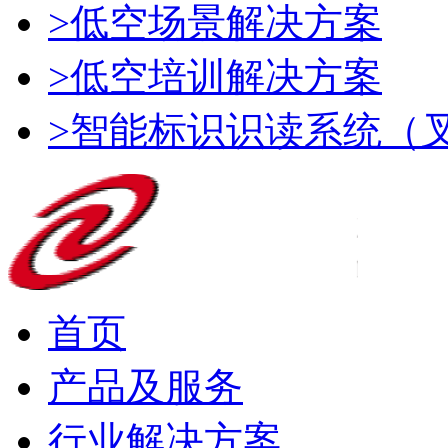
>低空场景解决方案
>低空培训解决方案
>智能标识识读系统（
首页
产品及服务
行业解决方案