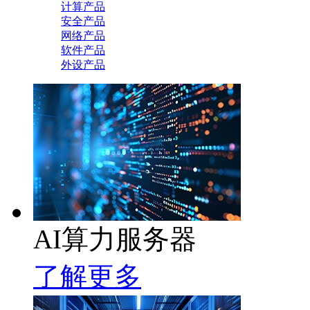
计算产品
安全产品
网络产品
软件产品
外设产品
AI算力服务器
了解更多