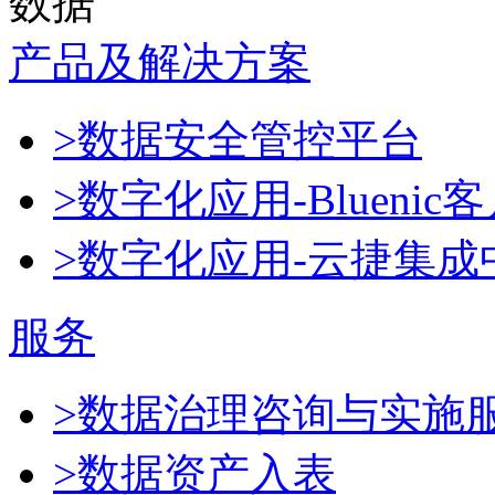
数据
产品及解决方案
>数据安全管控平台
>数字化应用-Blueni
>数字化应用-云捷集成
服务
>数据治理咨询与实施
>数据资产入表