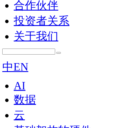
合作伙伴
投资者关系
关于我们
中
EN
AI
数据
云