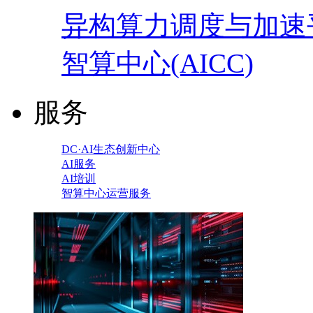
异构算力调度与加速
智算中心(AICC)
服务
DC·AI生态创新中心
AI服务
AI培训
智算中心运营服务