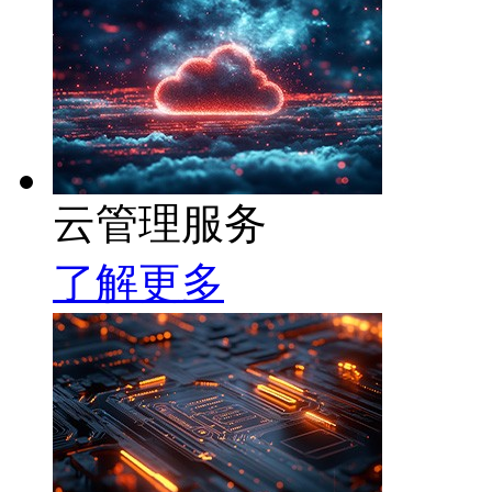
云管理服务
了解更多