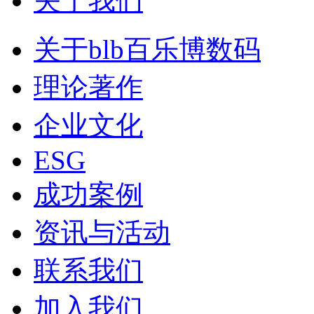
关于我们
关于blb百乐博数码
理论著作
企业文化
ESG
成功案例
资讯与活动
联系我们
加入我们