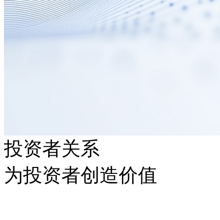
投资者关系
为投资者创造价值