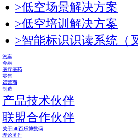
>低空场景解决方案
>低空培训解决方案
>智能标识识读系统（
汽车
金融
医疗医药
零售
运营商
制造
产品技术伙伴
联盟合作伙伴
关于blb百乐博数码
理论著作