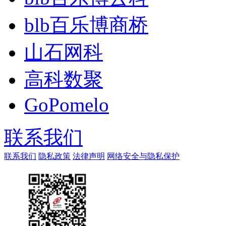
blb百乐博商桥
山石网科
高科数聚
GoPomelo
联系我们
联系我们
隐私政策
法律声明
网络安全与隐私保护