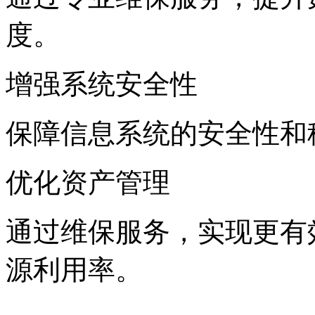
度。
增强系统安全性
保障信息系统的安全性和稳
优化资产管理
通过维保服务，实现更有
源利用率。