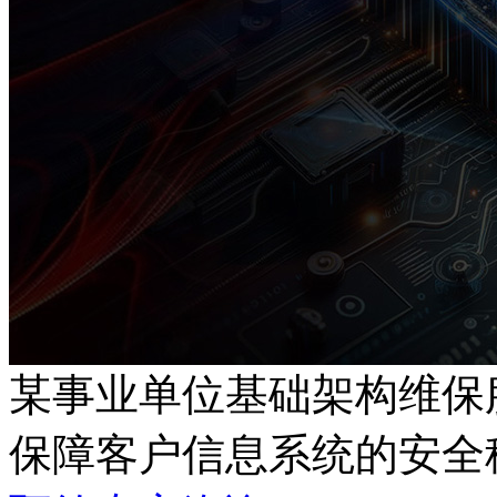
某事业单位基础架构维保
保障客户信息系统的安全