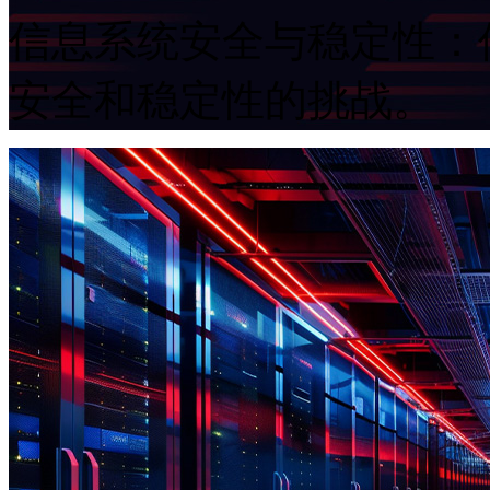
信息系统安全与稳定性
安全和稳定性的挑战。