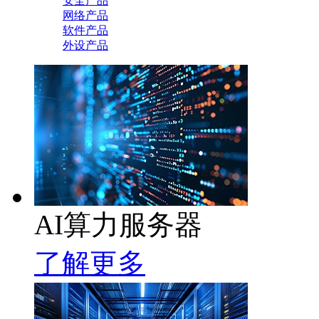
安全产品
网络产品
软件产品
外设产品
AI算力服务器
了解更多