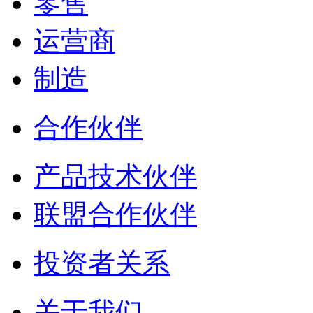
零售
运营商
制造
合作伙伴
产品技术伙伴
联盟合作伙伴
投资者关系
关于我们