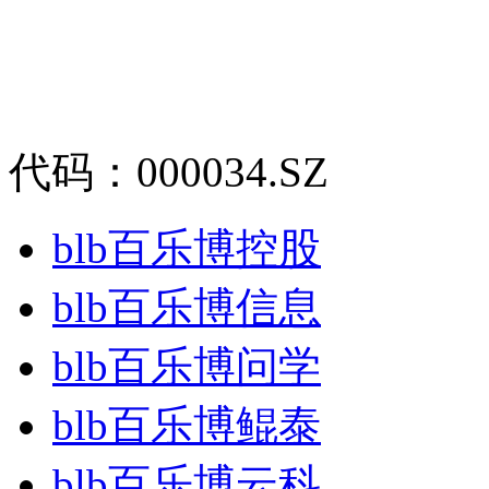
代码：000034.SZ
blb百乐博控股
blb百乐博信息
blb百乐博问学
blb百乐博鲲泰
blb百乐博云科