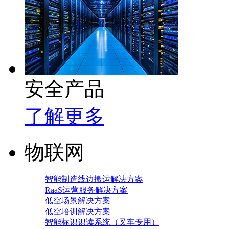
安全产品
了解更多
物联网
智能制造线边搬运解决方案
RaaS运营服务解决方案
低空场景解决方案
低空培训解决方案
智能标识识读系统（叉车专用）