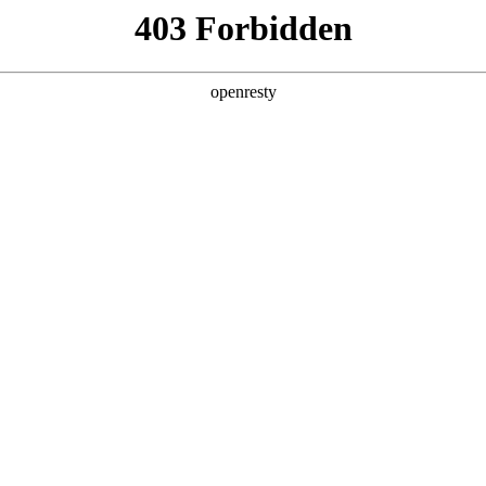
产品及服务
行业解决方案
合作伙伴
投资者关系
业绩说明会：AI软件及服务营收翻倍，战
2025 / 09 / 02
SZ）举办2025年半年度业绩说明会，深入解读2025年半年度业绩，并